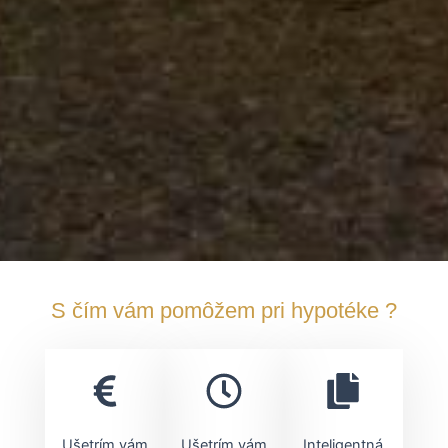
S čím vám pomôžem pri hypotéke ?
Ušetrím vám
Ušetrím vám
Inteligentná