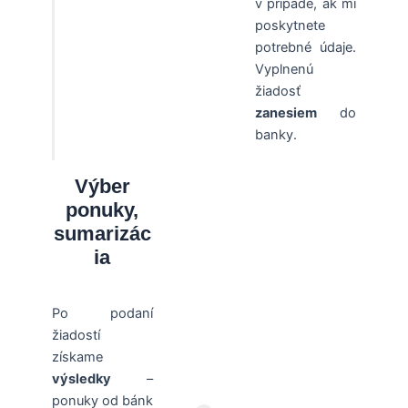
v prípade, ak mi
poskytnete
potrebné údaje.
Vyplnenú
žiadosť
zanesiem
do
banky.
Výber
ponuky,
sumarizác
ia
Po podaní
žiadostí
získame
výsledky
–
ponuky od bánk