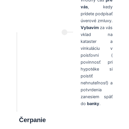
vás
, kedy
prídete podpísať
úverové zmluvy.
Vybavím
za vás
vklad na
kataster a
vinkuláciu v
poisťovni (
povinnosť pri
hypotéke si
poistiť
nehnuteľnosť) a
potvrdenia
zanesiem späť
do
banky
.
Čerpanie