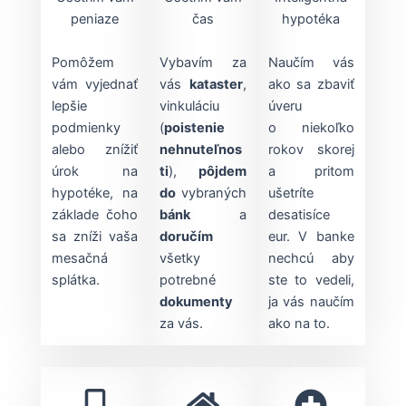
peniaze
čas
hypotéka
Pomôžem
Vybavím za
Naučím vás
vám vyjednať
vás
kataster
,
ako sa zbaviť
lepšie
vinkuláciu
úveru
podmienky
(
poistenie
o niekoľko
alebo znížiť
nehnuteľnos
rokov skorej
úrok na
ti
),
pôjdem
a pritom
hypotéke, na
do
vybraných
ušetríte
základe čoho
bánk
a
desatisíce
sa zníži vaša
doručím
eur. V banke
mesačná
všetky
nechcú aby
splátka.
potrebné
ste to vedeli,
dokumenty
ja vás naučím
za vás.
ako na to.