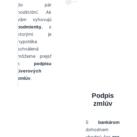
do pár
hodín/dní. Ak
Vám vyhovujú
podmienky
, s
ktorými je
hypotéka
schválená
môžeme prejsť
k
podpisu
úverových
zmlúv
.
Podpis
zmlúv
S
bankárom
dohodnem
vhodný čas
pre