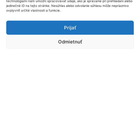
hypotéka
technológiami nám umožní spracovávať údaje, ako je správanie pri prehliadaní alebo
jedinečné ID na tejto stránke. Nesúhlas alebo odvolanie súhlasu môže nepriaznivo
ovplyvniť určité vlastnosti a funkcie.
Inteligentná
Prijať
hypotéka je
spojenie
Odmietnuť
kvalitnej
nastavenej
hypotéky
a investovania.
Príklad
:
100.000 €
hypotéka na
30 rokov
,
úroková
sadzba
4%.
Celkovo
zaplatíte
banke 171