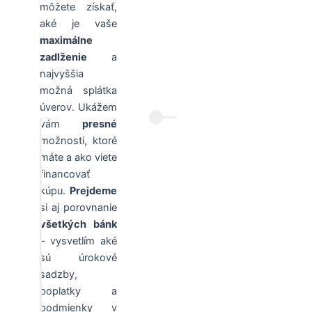
môžete získať,
aké je vaše
maximálne
zadlženie
a
najvyššia
možná splátka
úverov. Ukážem
vám
presné
možnosti, ktoré
máte a ako viete
financovať
kúpu.
Prejdeme
si aj porovnanie
všetkých bánk
– vysvetlím aké
sú úrokové
sadzby,
poplatky a
podmienky v