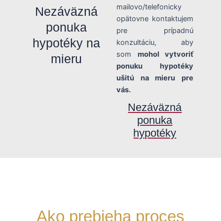
mailovo/telefonicky
Nezáväzná
opätovne kontaktujem
ponuka
pre prípadnú
hypotéky na
konzultáciu, aby
som
mohol vytvoriť
mieru
ponuku hypotéky
ušitú na mieru pre
vás.
Nezáväzná
ponuka
hypotéky
Ako prebieha proces