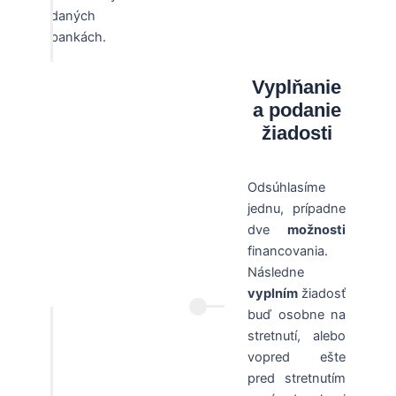
daných
bankách.
Vyplňanie
a podanie
žiadosti
Odsúhlasíme
jednu, prípadne
dve
možnosti
financovania.
Následne
vyplním
žiadosť
buď osobne na
stretnutí, alebo
vopred ešte
pred stretnutím