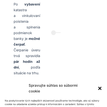
Po
vybavení
katastra
a vinkulovaní
poistenia
a splnenia
podmienok
banky je
možné
čerpať
.
Čerpanie úveru
trvá spravidla
pár hodín až
dní
, podľa
situácie na trhu.
Spravujte súhlas so súbormi
cookie
Inteligentná
Na poskytovanie tých najlepších skúseností používame technológie, ako sú súbory
cookie na ukladanie a/alebo prístup k informáciám o zariadení. Súhlas s týmito