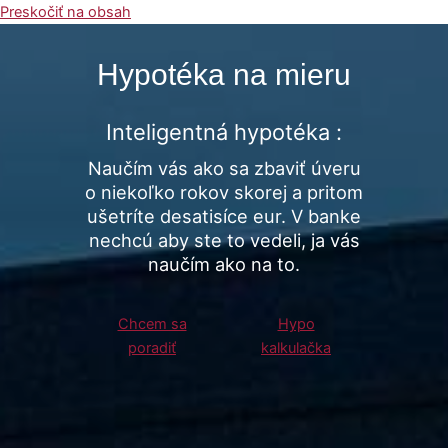
Preskočiť na obsah
Hypotéka na mieru
Main Menu
Inteligentná hypotéka :
Naučím vás ako sa zbaviť úveru
o niekoľko rokov skorej a pritom
ušetríte desatisíce eur. V banke
nechcú aby ste to vedeli, ja vás
naučím ako na to.
Chcem sa
Hypo
poradiť
kalkulačka