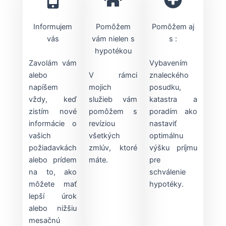
Informujem
Pomôžem
Pomôžem aj
vás
vám nielen s
s :
hypotékou
Zavolám vám
Vybavením
alebo
V rámci
znaleckého
napíšem
mojich
posudku,
vždy, keď
služieb vám
katastra a
zistím nové
pomôžem s
poradím ako
informácie o
revíziou
nastaviť
vašich
všetkých
optimálnu
požiadavkách
zmlúv, ktoré
výšku príjmu
alebo prídem
máte.
pre
na to, ako
schválenie
môžete mať
hypotéky.
lepší úrok
alebo nižšiu
mesačnú