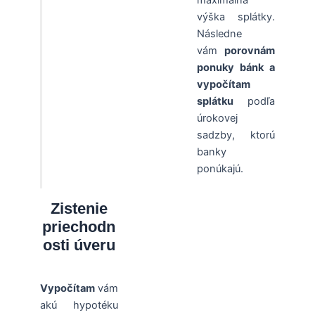
výška splátky.
Následne
vám
porovnám
ponuky bánk a
vypočítam
splátku
podľa
úrokovej
sadzby, ktorú
banky
ponúkajú.
Zistenie
priechodn
osti úveru
Vypočítam
vám
akú hypotéku