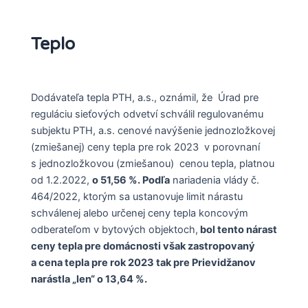
Teplo
Dodávateľa tepla PTH, a.s., oznámil, že Úrad pre
reguláciu sieťových odvetví schválil regulovanému
subjektu PTH, a.s. cenové navýšenie jednozložkovej
(zmiešanej) ceny tepla pre rok 2023 v porovnaní
s jednozložkovou (zmiešanou) cenou tepla, platnou
od 1.2.2022,
o 51,56 %. Podľa
nariadenia vlády č.
464/2022, ktorým sa ustanovuje limit nárastu
schválenej alebo určenej ceny tepla koncovým
odberateľom v bytových objektoch,
bol tento nárast
ceny tepla pre domácnosti však zastropovaný
a cena tepla pre rok 2023 tak pre Prievidžanov
narástla „len“ o 13,64 %.