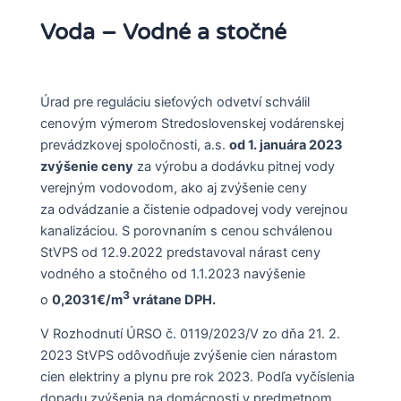
Voda – Vodné a stočné
Úrad pre reguláciu sieťových odvetví schválil
cenovým výmerom Stredoslovenskej vodárenskej
prevádzkovej spoločnosti, a.s.
od 1. januára 2023
zvýšenie ceny
za výrobu a dodávku pitnej vody
verejným vodovodom, ako aj zvýšenie ceny
za odvádzanie a čistenie odpadovej vody verejnou
kanalizáciou. S porovnaním s cenou schválenou
StVPS od 12.9.2022 predstavoval nárast ceny
vodného a stočného od 1.1.2023 navýšenie
3
o
0,2031€/m
vrátane DPH.
V Rozhodnutí ÚRSO č. 0119/2023/V zo dňa 21. 2.
2023 StVPS odôvodňuje zvýšenie cien nárastom
cien elektriny a plynu pre rok 2023. Podľa vyčíslenia
dopadu zvýšenia na domácnosti v predmetnom