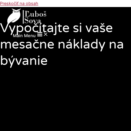
Preskočiť na obsah
Vypočítajte si vaše
Main Menu
mesačne náklady na
bývanie