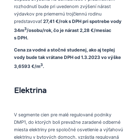
rozhodnutí bude pri uvedenom zvýšení nárast
výdavkov pre priemernú trojčlennú rodinu
predstavovať
27,41 €/rok s DPH pri spotrebe vody
3
34m
/osobu/rok, čo je nárast 2,28 €/mesiac
s DPH.
Cena za vodné a stočné studenej, ako aj teplej
vody bude tak vrátane DPH od 1.3.2023 vo výške
3
3,6593 €/m
.
Elektrina
V segmente cien pre malé regulované podniky
DMP1, do ktorých boli prevažne zaradené odberné
miesta elektriny pre spoločné osvetlenie a výťahovú
elektrinu v bytových domoch, vzrástla regulovaná