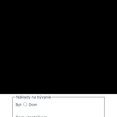
Náklady na bývanie
Byt
Dom