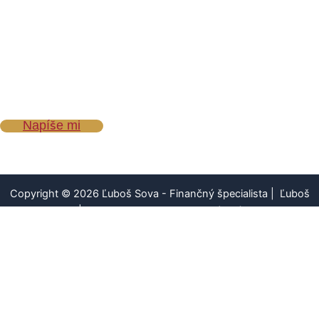
Wealth development s.r.o.
Bc. Ľuboš Sova
+ 421 948 445 559
info@lubosova.sk
Napíše mi
Copyright © 2026 Ľuboš Sova - Finančný špecialista | Ľuboš
Sova |
Podmienky ochrany osobných údajov
Telefón
Online PZP
Online poistenie
Napíšte mi.