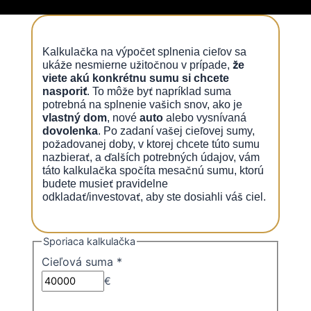
Kalkulačka na výpočet splnenia cieľov sa
ukáže nesmierne užitočnou v prípade,
že
viete akú konkrétnu sumu si chcete
nasporiť
. To môže byť napríklad suma
potrebná na splnenie vašich snov, ako je
vlastný dom
, nové
auto
alebo vysnívaná
dovolenka
. Po zadaní vašej cieľovej sumy,
požadovanej doby, v ktorej chcete túto sumu
nazbierať, a ďalších potrebných údajov, vám
táto kalkulačka spočíta mesačnú sumu, ktorú
budete musieť pravidelne
odkladať/investovať, aby ste dosiahli váš ciel.
Sporiaca kalkulačka
Cieľová suma
*
€